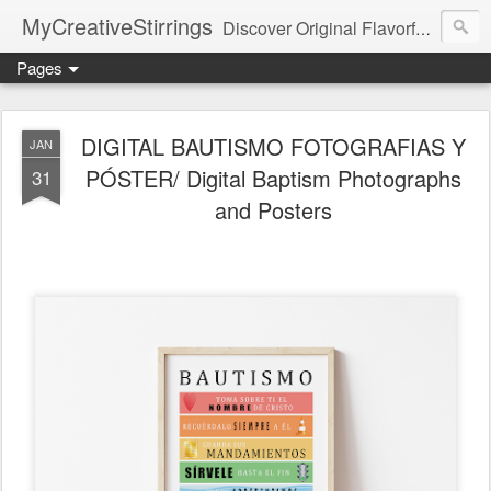
MyCreativeStirrings
Discover Original Flavorful Recipes, Fun Family Adventures, Unique Cheap Dating Ideas, and More!
Pages
DIGITAL BAUTISMO FOTOGRAFIAS Y
JAN
PÓSTER/ Digital Baptism Photographs
31
and Posters